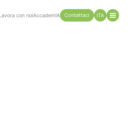
Contattaci
Lavora con noi
AccademIA
ITA