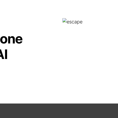
ione
AI