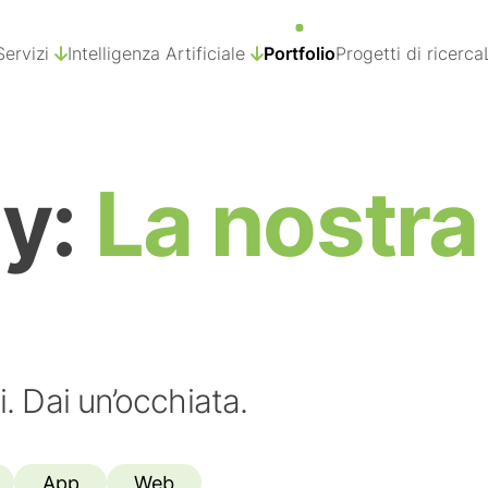
Servizi
Intelligenza Artificiale
Portfolio
Progetti di ricerca
dy:
La nostra
i. Dai un’occhiata.
App
Web