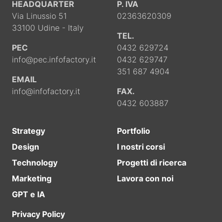
HEADQUARTER
P. IVA
Via Linussio 51
02363620309
33100 Udine - Italy
TEL.
PEC
0432 629724
info@pec.infofactory.it
0432 629747
351 687 4904
EMAIL
info@infofactory.it
FAX.
0432 603887
Strategy
Portfolio
Design
I nostri corsi
Technology
Progetti di ricerca
Marketing
Lavora con noi
GPT e IA
Privacy Policy